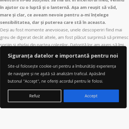
în ajutor cu o luptă și o lanternă. Așa am reușit să văd,
mare și clar, ce aveam nevoie pentru a-mi înțelege
sensibilitatea, dar și puterea care stă în aceasta.
Deși au fost momente anevoioase, unele descoperiri fiind mai
greu de digerat decât altele, am fost plăcut surprinsă să primesc
sprijin și ghidaj din partea colegilor. Datorită lor am ajuns să îmi
îmbrățișez natura mea de țestoasă și am învățat cum să o
Siguranța datelor e importantă pentru noi
folosesc într-un mod sănătos.
Site-ul folosește cookie-uri pentru a îmbunătăți experiența
ALU mi-a dat încredere în mine și în cei din jur, dar mai ales în
de navigare și ne ajută să analizăm traficul. Apăsând
ceea ce putem face împreună, susținându-ne în drumul pe care îl
butonul "Accept", ne oferiți acordul pentru le folosi.
are fiecare de parcurs.”
Refuz
Accept
Lidia, software developer și absolventă a primei promoții
ALU