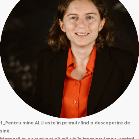
1„Pentru mine ALU este în primul rând o descoperire de
sine.
Mentorii m-au susținut să mă uit în interiorul meu, venind